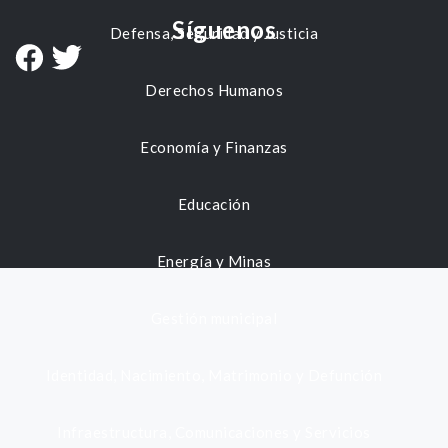
Síguenos
Defensa, Seguridad y Justicia
Derechos Humanos
Economía y Finanzas
Educación
Energía y Minas
Gestión municipal
Identidad, Nacimiento, Matrimonio y Defunción
Infraestructura, Comunicaciones y Servicios