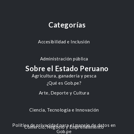
Categorías
Accesibilidad e Inclusión
Administración pública
Sobre el Estado Peruano
Agricultura, ganadería y pesca
¿Qué es Gob.pe?
Arte, Deporte y Cultura
Ciencia, Tecnología e Innovación
Política de privacidad para el manejo de datos en
Comercio, Negocio y Emprendimiento
Gob.pe