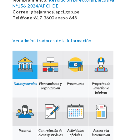
N°156-2024/APCI-DE
Correo:
gbejarano@apci.gob.pe
Teléfono:
617-3600 anexo 648
Ver administradores de la información
Datos generales
Planeamiento y
Presupuesto
Proyectos de
organización
inversión e
Infobras
Personal
Contratación de
Actividades
Acceso a la
bienes y servicios
oficiales
información