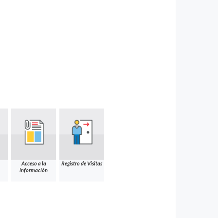
Acceso a la
Registro de Visitas
información