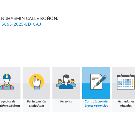
N JHASMIN CALLE BOÑÓN.
N° 5865-2025/ED-CAJ
royectos de
Participación
Personal
Contratación de
Actividades
sión e Infobras
ciudadana
bienes y servicios
oficiales