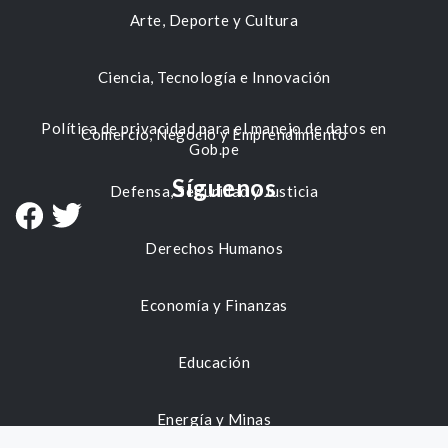
Arte, Deporte y Cultura
Ciencia, Tecnología e Innovación
Política de privacidad para el manejo de datos en
Comercio, Negocio y Emprendimiento
Gob.pe
Síguenos
Defensa, Seguridad y Justicia
Derechos Humanos
Economía y Finanzas
Educación
Energía y Minas