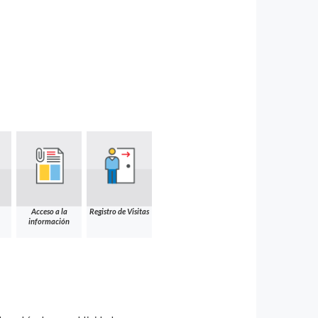
Acceso a la
Registro de Visitas
información