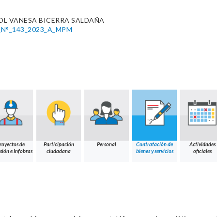
OL VANESA BICERRA SALDAÑA
N°_143_2023_A_MPM
royectos de
Participación
Personal
Contratación de
Actividades
sión e Infobras
ciudadana
bienes y servicios
oficiales