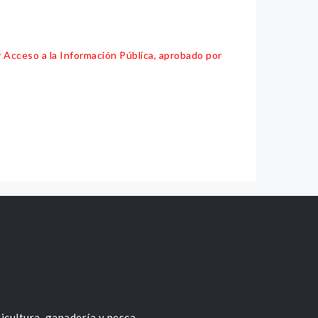
y Acceso a la Información Pública, aprobado por
icultura, ganadería y pesca