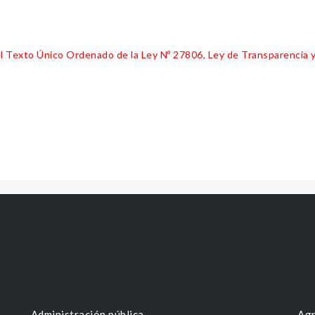
 del Texto Único Ordenado de la Ley Nº 27806, Ley de Transparencia 
Administración pública
Agr