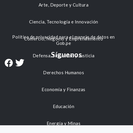
Arte, Deporte y Cultura
Ciencia, Tecnología e Innovación
Política de privacidad para el manejo de datos en
Comercio, Negocio y Emprendimiento
Gob.pe
Síguenos
Defensa, Seguridad y Justicia
Derechos Humanos
Economía y Finanzas
Educación
Energía y Minas