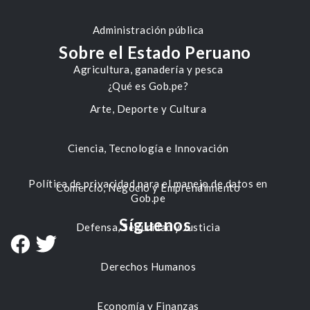
Administración pública
Sobre el Estado Peruano
Agricultura, ganadería y pesca
¿Qué es Gob.pe?
Arte, Deporte y Cultura
Ciencia, Tecnología e Innovación
Política de privacidad para el manejo de datos en
Comercio, Negocio y Emprendimiento
Gob.pe
Síguenos
Defensa, Seguridad y Justicia
Derechos Humanos
Economía y Finanzas