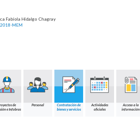
ca Fabiola Hidalgo Chagray
15-2018-MEM
royectos de
Personal
Contratación de
Actividades
Acceso a la
sión e Infobras
bienes y servicios
oficiales
información