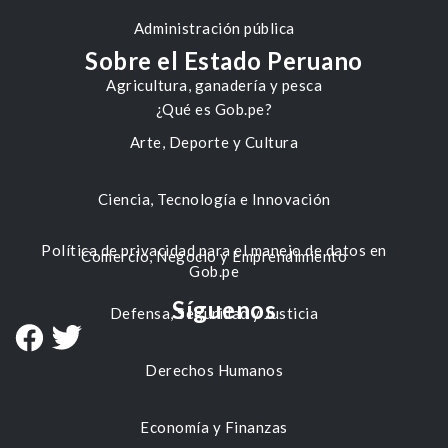
Administración pública
Sobre el Estado Peruano
Agricultura, ganadería y pesca
¿Qué es Gob.pe?
Arte, Deporte y Cultura
Ciencia, Tecnología e Innovación
Política de privacidad para el manejo de datos en
Comercio, Negocio y Emprendimiento
Gob.pe
Síguenos
Defensa, Seguridad y Justicia
Derechos Humanos
Economía y Finanzas