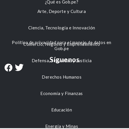
¿Qué es Gob.pe?
Arte, Deporte y Cultura
Ciencia, Tecnología e Innovación
Política de privacidad para el manejo de datos en
Comercio, Negocio y Emprendimiento
Gob.pe
Síguenos
Defensa, Seguridad y Justicia
Derechos Humanos
Economía y Finanzas
Educación
Energía y Minas