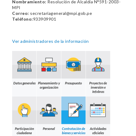
Nombramiento:
Resolución de Alcaldía N°591-2003-
MPI
Correo:
secretariageneral@mpi.gob.pe
Teléfono:
933909901
Ver administradores de la información
Datos generales
Planeamiento y
Presupuesto
Proyectos de
organización
inversión e
Infobras
Participación
Personal
Contratación de
Actividades
ciudadana
bienes y servicios
oficiales