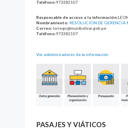
Teléfono:
973382107
Responsable de acceso a la información:
LEO
Nombramiento:
RESOLUCION DE GERENCIA 
Correo:
lorrego@munibolivar.gob.pe
Teléfono:
973382107
Ver administradores de la información
Datos generales
Planeamiento y
Presupuesto
P
organización
inver
PASAJES Y VIÁTICOS