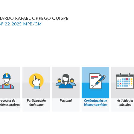
NARDO RAFAEL ORREGO QUISPE
N° 22-2025-MPB/GM
royectos de
Participación
Personal
Contratación de
Actividades
sión e Infobras
ciudadana
bienes y servicios
oficiales