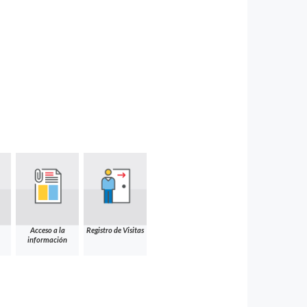
Acceso a la
Registro de Visitas
información