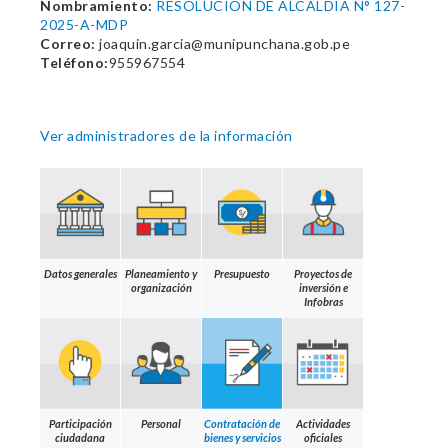
Nombramiento:
RESOLUCION DE ALCALDIA N° 127-
2025-A-MDP
Correo:
joaquin.garcia@munipunchana.gob.pe
Teléfono:
955967554
Ver administradores de la información
Datos generales
Planeamiento y
Presupuesto
Proyectos de
organización
inversión e
Infobras
Participación
Personal
Contratación de
Actividades
ciudadana
bienes y servicios
oficiales