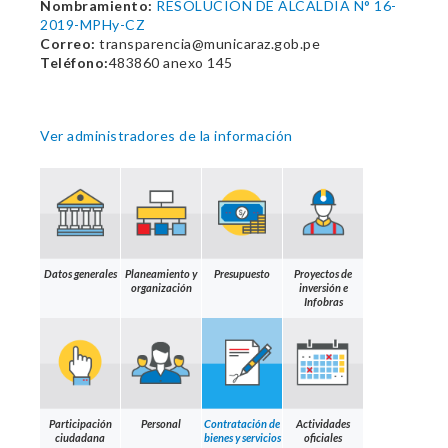
Nombramiento:
RESOLUCION DE ALCALDIA N° 16-
2019-MPHy-CZ
Correo:
transparencia@municaraz.gob.pe
Teléfono:
483860 anexo 145
Ver administradores de la información
Datos generales
Planeamiento y
Presupuesto
Proyectos de
organización
inversión e
Infobras
Participación
Personal
Contratación de
Actividades
ciudadana
bienes y servicios
oficiales