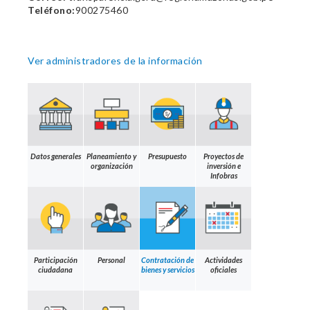
Teléfono:
900275460
Ver administradores de la información
Datos generales
Planeamiento y
Presupuesto
Proyectos de
organización
inversión e
Infobras
Participación
Personal
Contratación de
Actividades
ciudadana
bienes y servicios
oficiales