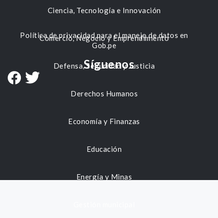
Ciencia, Tecnología e Innovación
Política de privacidad para el manejo de datos en
Comercio, Negocio y Emprendimiento
Gob.pe
Síguenos
Defensa, Seguridad y Justicia
Derechos Humanos
Economía y Finanzas
Educación
Energía y Minas
Gestión municipal