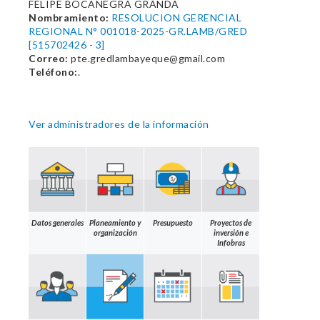
FELIPE BOCANEGRA GRANDA
Nombramiento:
RESOLUCION GERENCIAL
REGIONAL N° 001018-2025-GR.LAMB/GRED
[515702426 - 3]
Correo:
pte.gredlambayeque@gmail.com
Teléfono:
.
Ver administradores de la información
Datos generales
Planeamiento y
Presupuesto
Proyectos de
organización
inversión e
Infobras