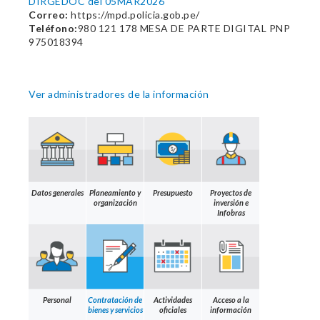
DIRGEDOC del 05MAR2026
Correo:
https://mpd.policia.gob.pe/
Teléfono:
980 121 178 MESA DE PARTE DIGITAL PNP
975018394
Ver administradores de la información
Datos generales
Planeamiento y
Presupuesto
Proyectos de
organización
inversión e
Infobras
Personal
Contratación de
Actividades
Acceso a la
bienes y servicios
oficiales
información