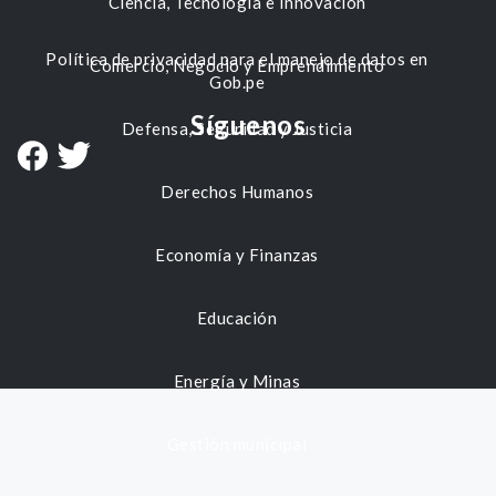
Ciencia, Tecnología e Innovación
Política de privacidad para el manejo de datos en
Comercio, Negocio y Emprendimiento
Gob.pe
Síguenos
Defensa, Seguridad y Justicia
Derechos Humanos
Economía y Finanzas
Educación
Energía y Minas
Gestión municipal