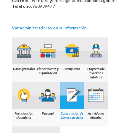
Correo:
secretariageneral@munichallabamba.gob.pe
Teléfono:
960939477
Ver administradores de la información
Datos generales
Planeamiento y
Presupuesto
Proyectos de
organización
inversión e
Infobras
Participación
Personal
Contratación de
Actividades
ciudadana
bienes y servicios
oficiales