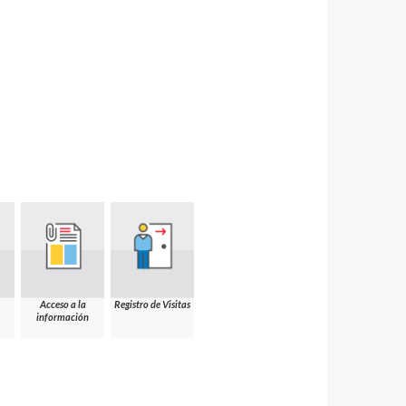
Acceso a la
Registro de Visitas
información