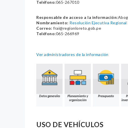
Teléfono:
065-267010
Responsable de acceso a la información:
Abog
Nombramiento:
Resolución Ejecutiva Regiona
Correo:
frai@regionloreto.gob.pe
Teléfono:
065-266969
Ver administradores de la información
Datos generales
Planeamiento y
Presupuesto
P
organización
inver
USO DE VEHÍCULOS