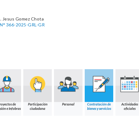
. Jesus Gomez Chota
l N° 366-2025-GRL-GR
royectos de
Participación
Personal
Contratación de
Actividades
sión e Infobras
ciudadana
bienes y servicios
oficiales