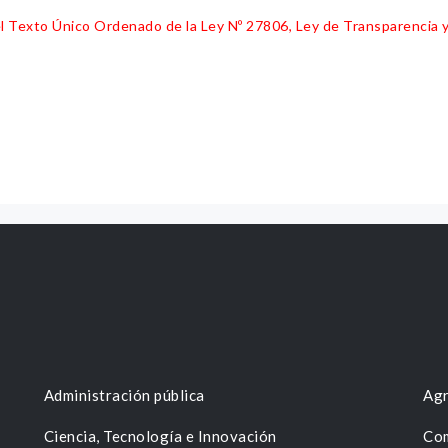
 del Texto Único Ordenado de la Ley Nº 27806, Ley de Transparencia 
Administración pública
Agr
Ciencia, Tecnología e Innovación
Com