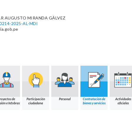
AR AUGUSTO MIRANDA GÁLVEZ
000214-2025-AL-MDI
ia.gob.pe
royectos de
Participación
Personal
Contratación de
Actividades
sión e Infobras
ciudadana
bienes y servicios
oficiales