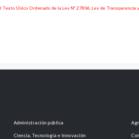
 del Texto Único Ordenado de la Ley Nº 27806, Ley de Transparencia 
Administración pública
Agr
Ciencia, Tecnología e Innovación
Com