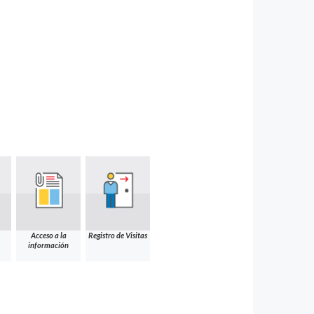
Acceso a la
Registro de Visitas
información