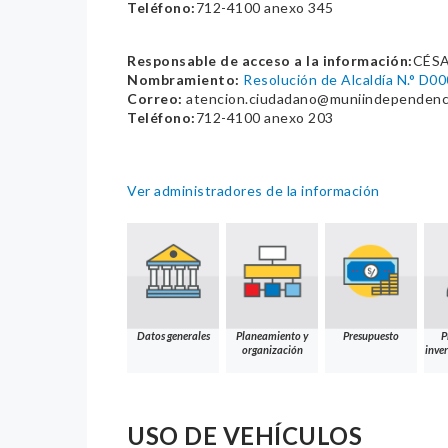
Teléfono:
712-4100 anexo 345
Responsable de acceso a la información:
CÉS
Nombramiento:
Resolución de Alcaldía N.° D
Correo:
atencion.ciudadano@muniindependenc
Teléfono:
712-4100 anexo 203
Ver administradores de la información
Datos generales
Planeamiento y
Presupuesto
P
organización
inver
USO DE VEHÍCULOS