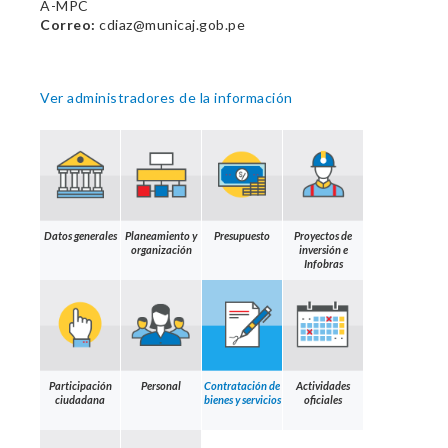
A-MPC
Correo:
cdiaz@municaj.gob.pe
Ver administradores de la información
Datos generales
Planeamiento y
Presupuesto
Proyectos de
organización
inversión e
Infobras
Participación
Personal
Contratación de
Actividades
ciudadana
bienes y servicios
oficiales