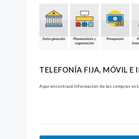
Datos generales
Planeamiento y
Presupuesto
P
organización
inver
TELEFONÍA FIJA, MÓVIL E
Aquí encontrará información de las compras estat