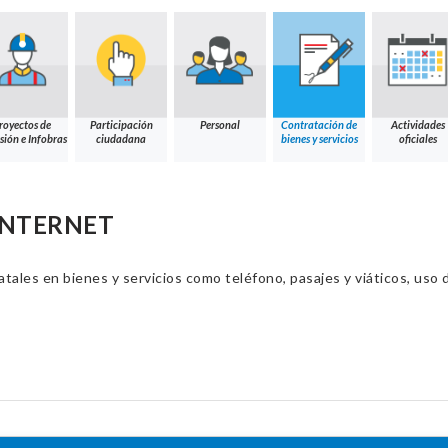
royectos de
Participación
Personal
Contratación de
Actividades
sión e Infobras
ciudadana
bienes y servicios
oficiales
 INTERNET
ales en bienes y servicios como teléfono, pasajes y viáticos, uso d