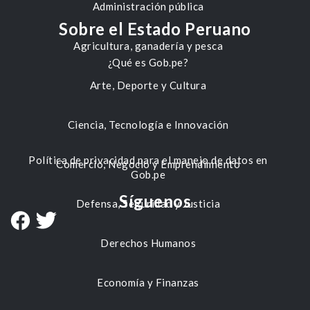
Administración pública
Sobre el Estado Peruano
Agricultura, ganadería y pesca
¿Qué es Gob.pe?
Arte, Deporte y Cultura
Ciencia, Tecnología e Innovación
Política de privacidad para el manejo de datos en
Comercio, Negocio y Emprendimiento
Gob.pe
Síguenos
Defensa, Seguridad y Justicia
Derechos Humanos
Economía y Finanzas