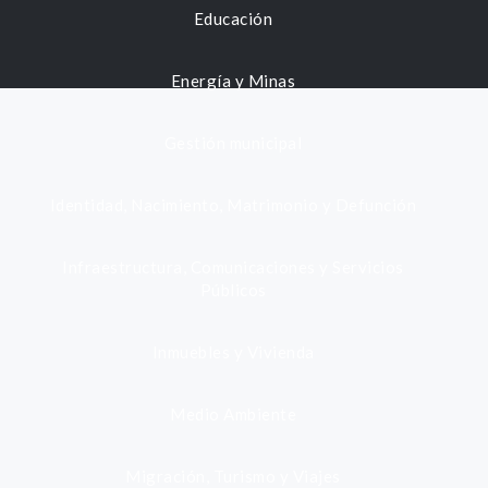
Educación
Energía y Minas
Gestión municipal
Identidad, Nacimiento, Matrimonio y Defunción
Infraestructura, Comunicaciones y Servicios
Públicos
Inmuebles y Vivienda
Medio Ambiente
Migración, Turismo y Viajes