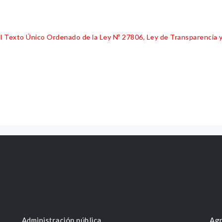
 del Texto Único Ordenado de la Ley Nº 27806, Ley de Transparencia 
Administración pública
Agr