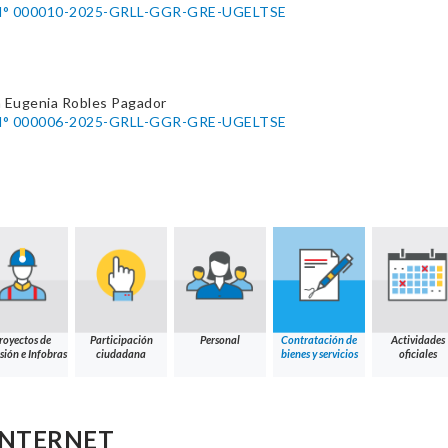
° 000010-2025-GRLL-GGR-GRE-UGELTSE
a Eugenia Robles Pagador
° 000006-2025-GRLL-GGR-GRE-UGELTSE
royectos de
Participación
Personal
Contratación de
Actividades
sión e Infobras
ciudadana
bienes y servicios
oficiales
 INTERNET