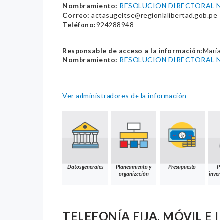
Nombramiento:
RESOLUCION DIRECTORAL N
Correo:
actasugeltse@regionlalibertad.gob.pe
Teléfono:
924288948
Responsable de acceso a la información:
Marí
Nombramiento:
RESOLUCION DIRECTORAL N
Ver administradores de la información
Datos generales
Planeamiento y
Presupuesto
P
organización
inver
TELEFONÍA FIJA, MÓVIL E