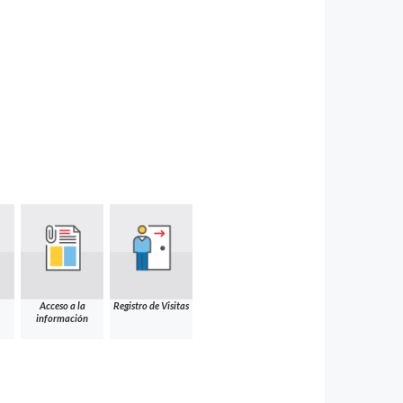
Acceso a la
Registro de Visitas
información