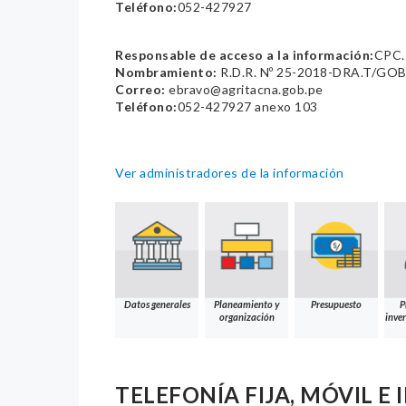
Teléfono:
052-427927
Responsable de acceso a la información:
CPC.
Nombramiento:
R.D.R. Nº 25-2018-DRA.T/GO
Correo:
ebravo@agritacna.gob.pe
Teléfono:
052-427927 anexo 103
Ver administradores de la información
Datos generales
Planeamiento y
Presupuesto
P
organización
inver
TELEFONÍA FIJA, MÓVIL E