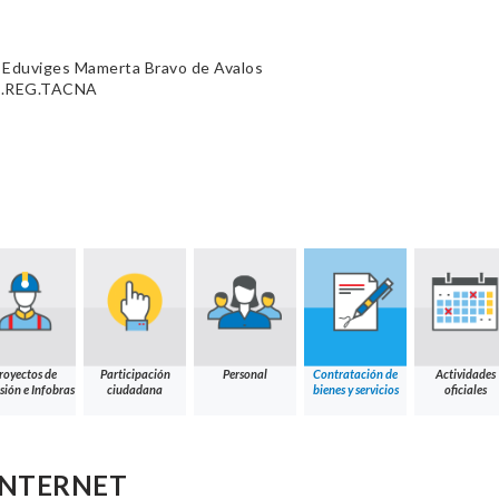
 Eduviges Mamerta Bravo de Avalos
B.REG.TACNA
royectos de
Participación
Personal
Contratación de
Actividades
sión e Infobras
ciudadana
bienes y servicios
oficiales
 INTERNET