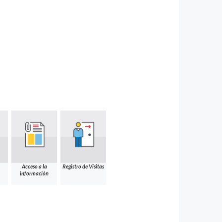
Acceso a la
Registro de Visitas
información