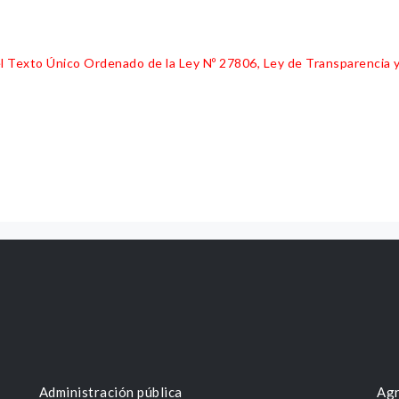
 del Texto Único Ordenado de la Ley Nº 27806, Ley de Transparencia 
Administración pública
Agr