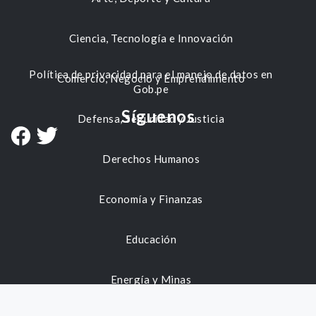
Ciencia, Tecnología e Innovación
Política de privacidad para el manejo de datos en
Comercio, Negocio y Emprendimiento
Gob.pe
Síguenos
Defensa, Seguridad y Justicia
Derechos Humanos
Economía y Finanzas
Educación
Energía y Minas