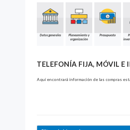
Datos generales
Planeamiento y
Presupuesto
P
organización
inver
TELEFONÍA FIJA, MÓVIL E
Aquí encontrará información de las compras estat