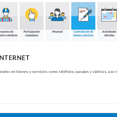
royectos de
Participación
Personal
Contratación de
Actividades
sión e Infobras
ciudadana
bienes y servicios
oficiales
 INTERNET
ales en bienes y servicios como teléfono, pasajes y viáticos, uso d