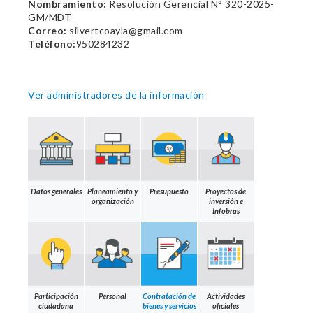
Nombramiento:
Resolución Gerencial N° 320-2025-
GM/MDT
Correo:
silvertcoayla@gmail.com
Teléfono:
950284232
Ver administradores de la información
Datos generales
Planeamiento y
Presupuesto
Proyectos de
organización
inversión e
Infobras
Participación
Personal
Contratación de
Actividades
ciudadana
bienes y servicios
oficiales