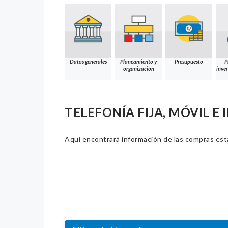
Datos generales
Planeamiento y
Presupuesto
P
organización
inver
TELEFONÍA FIJA, MÓVIL E
Aquí encontrará información de las compras estat