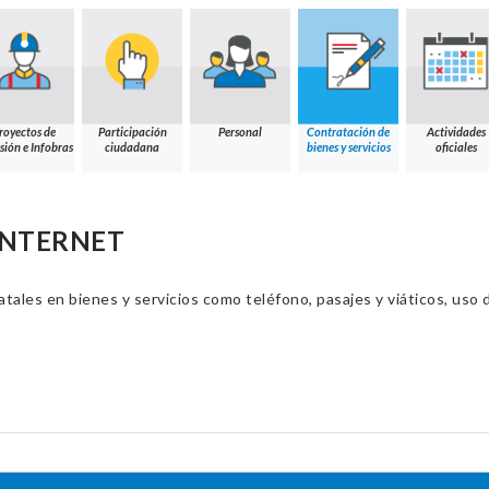
royectos de
Participación
Personal
Contratación de
Actividades
sión e Infobras
ciudadana
bienes y servicios
oficiales
 INTERNET
ales en bienes y servicios como teléfono, pasajes y viáticos, uso d