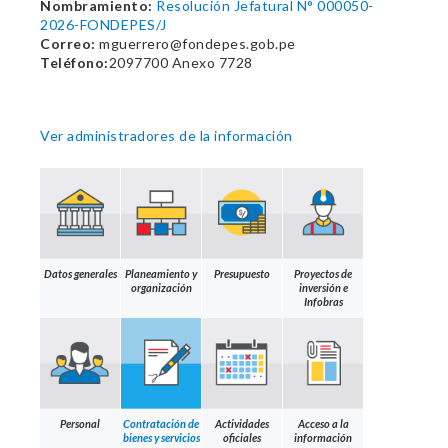
Nombramiento:
Resolución Jefatural N° 000050-
2026-FONDEPES/J
Correo:
mguerrero@fondepes.gob.pe
Teléfono:
2097700 Anexo 7728
Ver administradores de la información
Datos generales
Planeamiento y
Presupuesto
Proyectos de
organización
inversión e
Infobras
Personal
Contratación de
Actividades
Acceso a la
bienes y servicios
oficiales
información