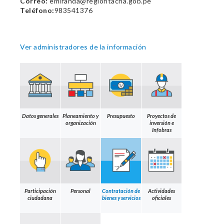
Correo:
emiranda@regiontacna.gob.pe
Teléfono:
983541376
Ver administradores de la información
Datos generales
Planeamiento y
Presupuesto
Proyectos de
organización
inversión e
Infobras
Participación
Personal
Contratación de
Actividades
ciudadana
bienes y servicios
oficiales