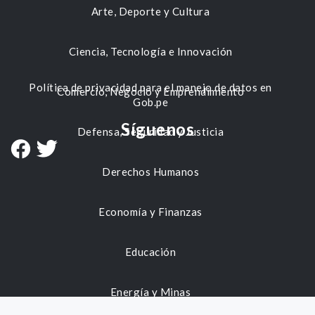
Arte, Deporte y Cultura
Ciencia, Tecnología e Innovación
Política de privacidad para el manejo de datos en
Comercio, Negocio y Emprendimiento
Gob.pe
Síguenos
Defensa, Seguridad y Justicia
Derechos Humanos
Economía y Finanzas
Educación
Energía y Minas