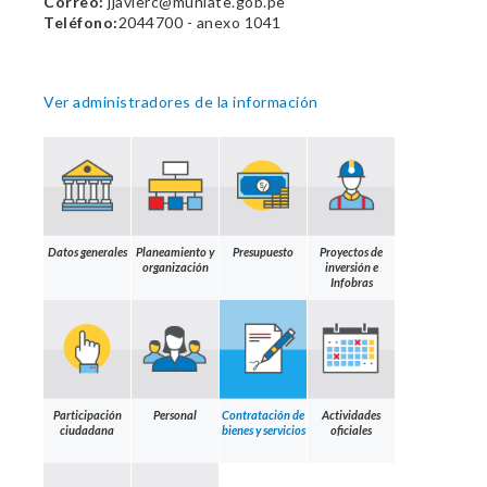
Correo:
jjavierc@muniate.gob.pe
Teléfono:
2044700 - anexo 1041
Ver administradores de la información
Datos generales
Planeamiento y
Presupuesto
Proyectos de
organización
inversión e
Infobras
Participación
Personal
Contratación de
Actividades
ciudadana
bienes y servicios
oficiales