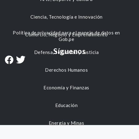
Ciencia, Tecnología e Innovación
Política de privacidad para el manejo de datos en
Comercio, Negocio y Emprendimiento
Gob.pe
Síguenos
Defensa, Seguridad y Justicia
Derechos Humanos
Economía y Finanzas
Educación
Energía y Minas