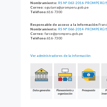
Nombramiento:
RS N° 063-2016-PROMPERÚ/
Correo:
ogutarra@promperu.gob.pe
Teléfono:
616-7300
Responsable de acceso a la información:
Franc
Nombramiento:
RS N° 066-2014-PROMPERÚ/
Correo:
farce@promperu.gob.pe
Teléfono:
616-7300
Ver administradores de la información
Datos generales
Planeamiento y
Presupuesto
P
organización
inver