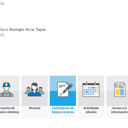
SG
isco Remigio Arce Tapia
SG
royectos de
Personal
Contratación de
Actividades
Acceso a la
sión e Infobras
bienes y servicios
oficiales
información