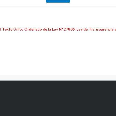
 del Texto Único Ordenado de la Ley Nº 27806, Ley de Transparencia 