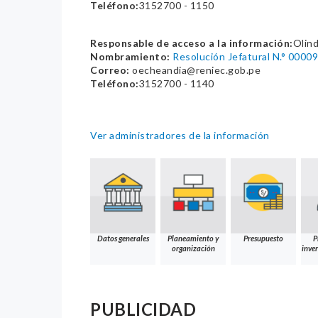
Teléfono:
3152700 - 1150
Responsable de acceso a la información:
Olind
Nombramiento:
Resolución Jefatural N.° 00
Correo:
oecheandia@reniec.gob.pe
Teléfono:
3152700 - 1140
Ver administradores de la información
Datos generales
Planeamiento y
Presupuesto
P
organización
inver
PUBLICIDAD