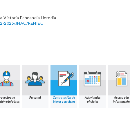
a Victoria Echeandia Heredia
0092-2025/JNAC/RENIEC
royectos de
Personal
Contratación de
Actividades
Acceso a la
sión e Infobras
bienes y servicios
oficiales
información