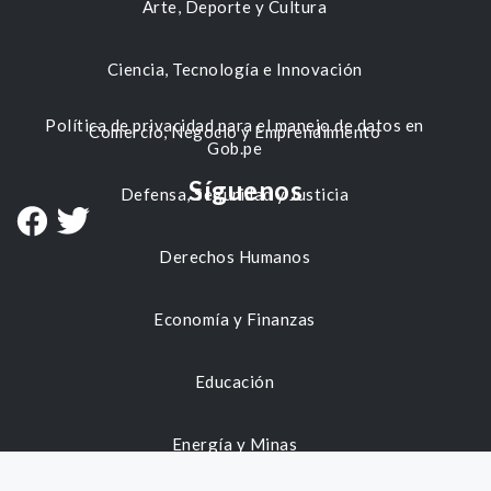
Arte, Deporte y Cultura
Ciencia, Tecnología e Innovación
Política de privacidad para el manejo de datos en
Comercio, Negocio y Emprendimiento
Gob.pe
Síguenos
Defensa, Seguridad y Justicia
Derechos Humanos
Economía y Finanzas
Educación
Energía y Minas