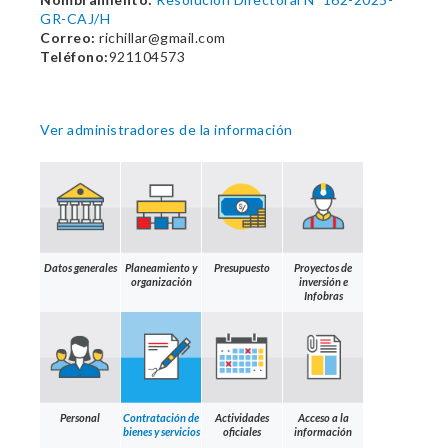
GR-CAJ/H
Correo:
richillar@gmail.com
Teléfono:
921104573
Ver administradores de la información
Datos generales
Planeamiento y
Presupuesto
Proyectos de
organización
inversión e
Infobras
Personal
Contratación de
Actividades
Acceso a la
bienes y servicios
oficiales
información