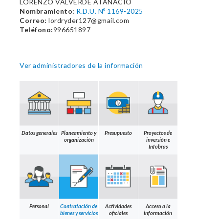
LORENZO VALVERDE ATANACIO
Nombramiento:
R.D.U. Nº 1169-2025
Correo:
lordryder127@gmail.com
Teléfono:
996651897
Ver administradores de la información
Datos generales
Planeamiento y
Presupuesto
Proyectos de
organización
inversión e
Infobras
Personal
Contratación de
Actividades
Acceso a la
bienes y servicios
oficiales
información