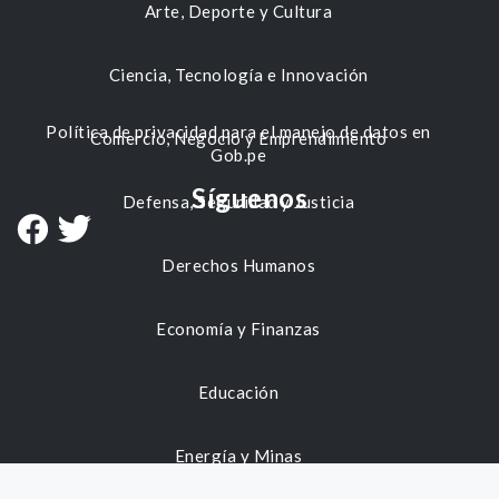
Arte, Deporte y Cultura
Ciencia, Tecnología e Innovación
Política de privacidad para el manejo de datos en
Comercio, Negocio y Emprendimiento
Gob.pe
Síguenos
Defensa, Seguridad y Justicia
Derechos Humanos
Economía y Finanzas
Educación
Energía y Minas