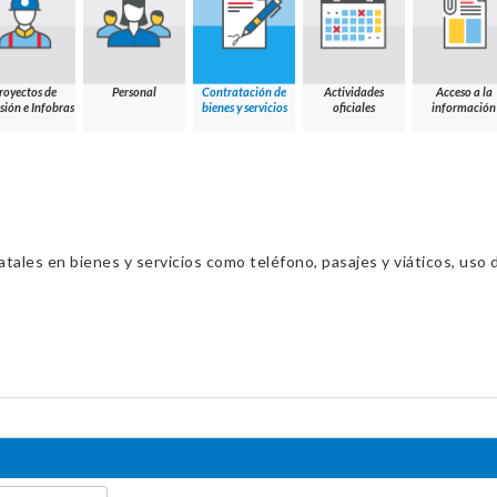
royectos de
Personal
Contratación de
Actividades
Acceso a la
sión e Infobras
bienes y servicios
oficiales
información
ales en bienes y servicios como teléfono, pasajes y viáticos, uso d