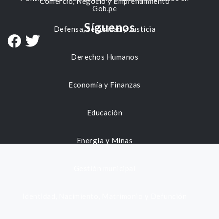
Comercio, Negocio y Emprendimiento
Gob.pe
Síguenos
Defensa, Seguridad y Justicia
Derechos Humanos
Economía y Finanzas
Educación
Energía y Minas
Gestión municipal
Identidad, Nacimiento, Matrimonio y Defunción