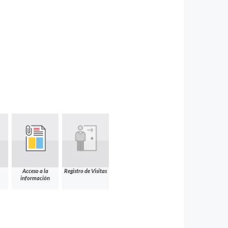
Acceso a la
Registro de Visitas
información