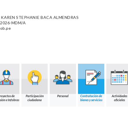
 KAREN STEPHANIE BACA ALMENDRAS
35-2026-MDM/A
gob.pe
royectos de
Participación
Personal
Contratación de
Actividades
sión e Infobras
ciudadana
bienes y servicios
oficiales