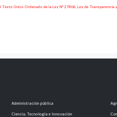
 del Texto Único Ordenado de la Ley Nº 27806, Ley de Transparencia 
Administración pública
Agr
Ciencia, Tecnología e Innovación
Com