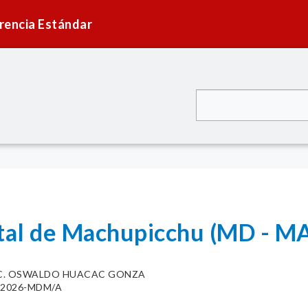
rencia Estándar
rital de Machupicchu (MD -
C. OSWALDO HUACAC GONZA
34-2026-MDM/A