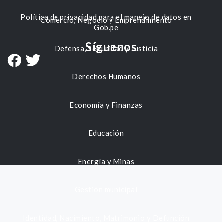
Política de privacidad para el manejo de datos en
Comercio, Negocio y Emprendimiento
Gob.pe
Síguenos
Defensa, Seguridad y Justicia
Derechos Humanos
Economía y Finanzas
Educación
Energía y Minas
Gestión municipal
Identidad, Nacimiento, Matrimonio y Defunción