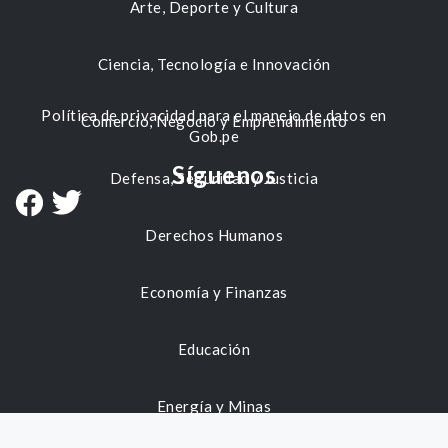
Arte, Deporte y Cultura
Ciencia, Tecnología e Innovación
Política de privacidad para el manejo de datos en
Comercio, Negocio y Emprendimiento
Gob.pe
Síguenos
Defensa, Seguridad y Justicia
Derechos Humanos
Economía y Finanzas
Educación
Energía y Minas