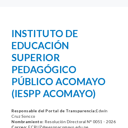
INSTITUTO DE
EDUCACIÓN
SUPERIOR
PEDAGÓGICO
PÚBLICO ACOMAYO
(IESPP ACOMAYO)
Responsable del Portal de Transparencia:
Edwin
Cruz Soncco
Nombramiento:
Resolución Directoral N° 0051 - 2026
Correo:
ECRUZ@eesppacomayo.edu.pe