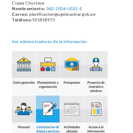
Ccapa Chuctaya
Nombramiento:
062-2026-UGEL-E
Correo:
planificacion@ugelespinar.gob.pe
Teléfono:
925858973
Ver administradores de la información
Datos generales
Planeamiento y
Presupuesto
Proyectos de
organización
inversión e
Infobras
Personal
Contratación de
Actividades
Acceso a la
bienes y servicios
oficiales
información