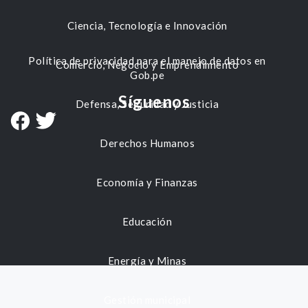
Ciencia, Tecnología e Innovación
Política de privacidad para el manejo de datos en
Comercio, Negocio y Emprendimiento
Gob.pe
Síguenos
Defensa, Seguridad y Justicia
Derechos Humanos
Economía y Finanzas
Educación
Energía y Minas
Gestión municipal