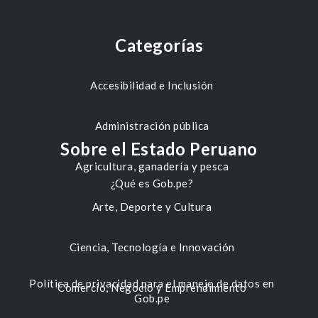
Categorías
Accesibilidad e Inclusión
Administración pública
Sobre el Estado Peruano
Agricultura, ganadería y pesca
¿Qué es Gob.pe?
Arte, Deporte y Cultura
Ciencia, Tecnología e Innovación
Política de privacidad para el manejo de datos en
Comercio, Negocio y Emprendimiento
Gob.pe