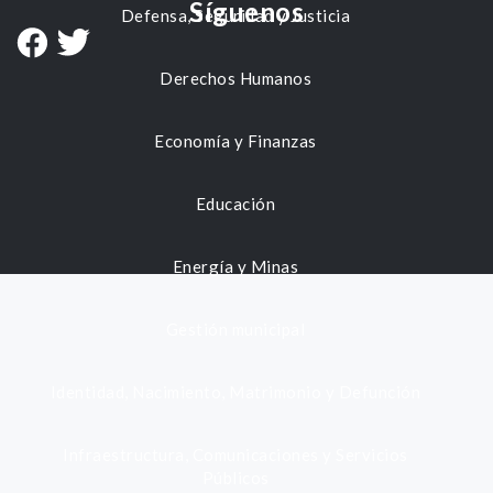
Síguenos
Defensa, Seguridad y Justicia
Derechos Humanos
Economía y Finanzas
Educación
Energía y Minas
Gestión municipal
Identidad, Nacimiento, Matrimonio y Defunción
Infraestructura, Comunicaciones y Servicios
Públicos