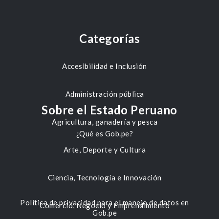
Categorías
Accesibilidad e Inclusión
Administración pública
Sobre el Estado Peruano
Agricultura, ganadería y pesca
¿Qué es Gob.pe?
Arte, Deporte y Cultura
Ciencia, Tecnología e Innovación
Política de privacidad para el manejo de datos en
Comercio, Negocio y Emprendimiento
Gob.pe