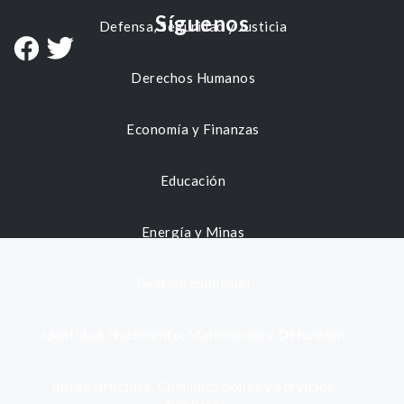
Síguenos
Defensa, Seguridad y Justicia
Derechos Humanos
Economía y Finanzas
Educación
Energía y Minas
Gestión municipal
Identidad, Nacimiento, Matrimonio y Defunción
Infraestructura, Comunicaciones y Servicios