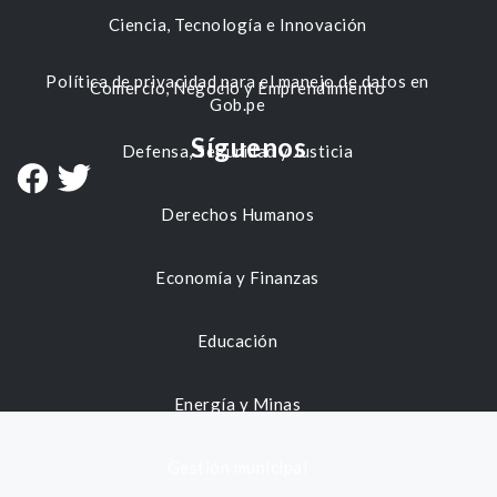
Ciencia, Tecnología e Innovación
Política de privacidad para el manejo de datos en
Comercio, Negocio y Emprendimiento
Gob.pe
Síguenos
Defensa, Seguridad y Justicia
Derechos Humanos
Economía y Finanzas
Educación
Energía y Minas
Gestión municipal