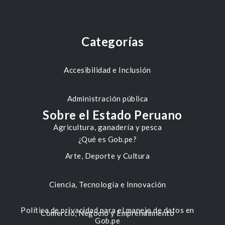
Categorías
Accesibilidad e Inclusión
Administración pública
Sobre el Estado Peruano
Agricultura, ganadería y pesca
¿Qué es Gob.pe?
Arte, Deporte y Cultura
Ciencia, Tecnología e Innovación
Política de privacidad para el manejo de datos en
Comercio, Negocio y Emprendimiento
Gob.pe