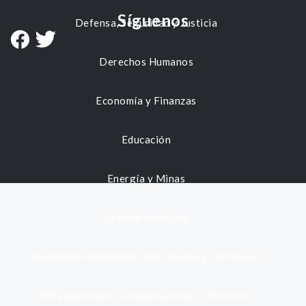
Síguenos
Defensa, Seguridad y Justicia
Derechos Humanos
Economía y Finanzas
Educación
Energía y Minas
Gestión municipal
Identidad, Nacimiento, Matrimonio y Defunción
Infraestructura, Comunicaciones y Servicios