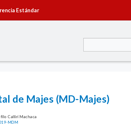
rencia Estándar
ital de Majes (MD-Majes)
filo Calliri Machaca
-2019-MDM