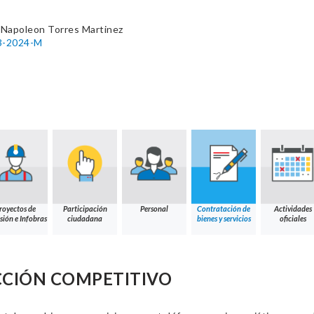
 Napoleon Torres Martinez
13-2024-M
royectos de
Participación
Personal
Contratación de
Actividades
sión e Infobras
ciudadana
bienes y servicios
oficiales
CCIÓN COMPETITIVO