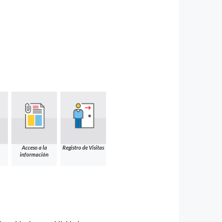
Acceso a la
Registro de Visitas
información